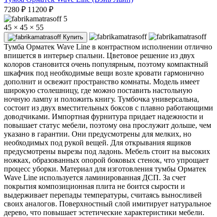
7280
₽
11200
₽
5
45 × 45 × 55
Купить
Тумба Орматек Wave Line в контрастном исполнении отлично
впишется в интерьер спальни. Цветовое решение из двух
колоров становится очень популярным, поэтому компактный
шкафчик под необходимые вещи возле кровати гармонично
дополнит и освежит пространство комнаты. Модель имеет
широкую столешницу, где можно поставить настольную
ночную лампу и положить книгу. Тумбочка универсальна,
состоит из двух вместительных боксов с плавно работающими
доводчиками. Импортная фурнитура придает надежности и
повышает статус мебели, поэтому она прослужит дольше, чем
указано в гарантии. Они предусмотрены для мелких, но
необходимых под рукой вещей. Для открывания ящиков
предусмотрены вырезы под ладонь. Мебель стоит на высоких
ножках, образованных опорой боковых стенок, что упрощает
процесс уборки. Материал для изготовления тумбы Орматек
Wave Line используется ламинированная ДСП. За счет
покрытия композиционная плита не боится сырости и
выдерживает перепады температуры, считаясь выносливей
своих аналогов. Поверхностный слой имитирует натуральное
дерево, что повышает эстетические характеристики мебели.