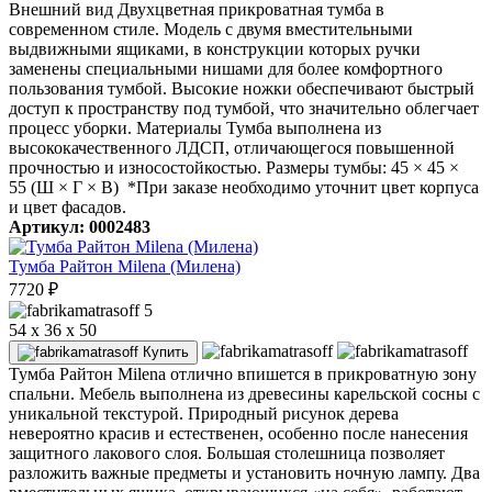
Внешний вид Двухцветная прикроватная тумба в
современном стиле. Модель с двумя вместительными
выдвижными ящиками, в конструкции которых ручки
заменены специальными нишами для более комфортного
пользования тумбой. Высокие ножки обеспечивают быстрый
доступ к пространству под тумбой, что значительно облегчает
процесс уборки. Материалы Тумба выполнена из
высококачественного ЛДСП, отличающегося повышенной
прочностью и износостойкостью. Размеры тумбы: 45 × 45 ×
55 (Ш × Г × В) *При заказе необходимо уточнит цвет корпуса
и цвет фасадов.
Артикул: 0002483
Тумба Райтон Milena (Милена)
7720
₽
5
54 х 36 х 50
Купить
Тумба Райтон Milena отлично впишется в прикроватную зону
спальни. Мебель выполнена из древесины карельской сосны с
уникальной текстурой. Природный рисунок дерева
невероятно красив и естественен, особенно после нанесения
защитного лакового слоя. Большая столешница позволяет
разложить важные предметы и установить ночную лампу. Два