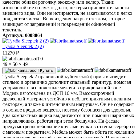
качестве обивки рогожку, экокожу или велюр. Ткани
износостойкие и служат долго, не теряя привлекательности
внешнего вида. Они не истираются, не закатываются и легко
поддаются чистке. Верх изделия накрыт стеклом, которое
защищает от загрязнений и повреждений обивочный
текстиль.
Артикул: 0008864
Тумба Sleeptek 2 (2)
11270
₽
0
49 × 50 × 49
Купить
Тумба Sleeptek 2 правильной кубической формы выглядит
стильно и органично дополнит спальный гарнитур, помогая
упорядочить все полезные мелочи в прикроватной зоне.
Модель изготовлена из ДСП 16 мм. Высокопрочный
древесный материал устойчив к неблагоприятным внешним
факторам, а также к интенсивным нагрузкам. Он не содержит
в составе вредных веществ, поэтому безопасен для здоровья.
Два компактных ящика выдвигаются при помощи шариковых
направляющих, работая при этом бесшумно. На фасаде
предусмотрены небольшие круглые ручки в оттенке серебро и
с матовым покрытием. Мебель может быть обита по желанию
пользователя рогожкой, велюром или экокожей. Прочные и