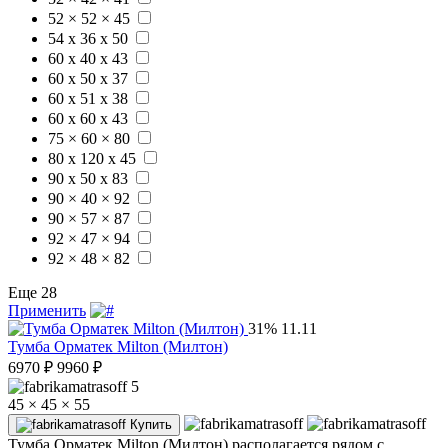
52 × 52 × 45
54 х 36 х 50
60 x 40 x 43
60 x 50 x 37
60 x 51 x 38
60 x 60 x 43
75 × 60 × 80
80 х 120 х 45
90 x 50 x 83
90 × 40 × 92
90 × 57 × 87
92 × 47 × 94
92 × 48 × 82
Еще 28
Применить
31%
11.11
Тумба Орматек Milton (Милтон)
6970
₽
9960
₽
5
45 × 45 × 55
Купить
Тумба Орматек Milton (Милтон) располагается рядом с