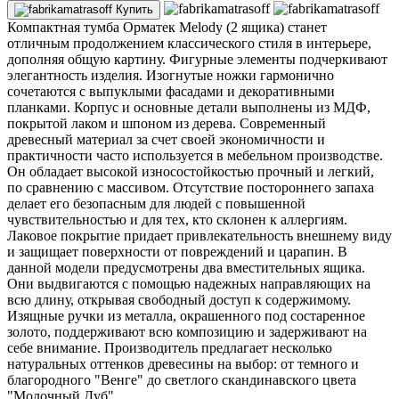
Купить
Компактная тумба Орматек Melody (2 ящика) станет
отличным продолжением классического стиля в интерьере,
дополняя общую картину. Фигурные элементы подчеркивают
элегантность изделия. Изогнутые ножки гармонично
сочетаются с выпуклыми фасадами и декоративными
планками. Корпус и основные детали выполнены из МДФ,
покрытой лаком и шпоном из дерева. Современный
древесный материал за счет своей экономичности и
практичности часто используется в мебельном производстве.
Он обладает высокой износостойкостью прочный и легкий,
по сравнению с массивом. Отсутствие постороннего запаха
делает его безопасным для людей с повышенной
чувствительностью и для тех, кто склонен к аллергиям.
Лаковое покрытие придает привлекательность внешнему виду
и защищает поверхности от повреждений и царапин. В
данной модели предусмотрены два вместительных ящика.
Они выдвигаются с помощью надежных направляющих на
всю длину, открывая свободный доступ к содержимому.
Изящные ручки из металла, окрашенного под состаренное
золото, поддерживают всю композицию и задерживают на
себе внимание. Производитель предлагает несколько
натуральных оттенков древесины на выбор: от темного и
благородного "Венге" до светлого скандинавского цвета
"Молочный Дуб".