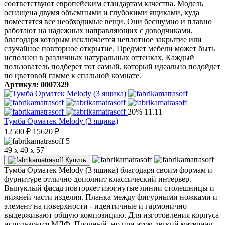
соответствуют европейским стандартам качества. Модель
оснащена двумя объемными и глубокими ящиками, куда
поместятся все необходимые вещи. Они бесшумно и плавно
работают на надежных направляющих с доводчиками,
благодаря которым исключается неплотное закрытие или
случайное повторное открытие. Предмет мебели может быть
исполнен в различных натуральных оттенках. Каждый
пользователь подберет тот самый, который идеально подойдет
по цветовой гамме к спальной комнате.
Артикул: 0007329
20%
11.11
Тумба Орматек Melody (3 ящика)
12500
₽
15620
₽
5
49 x 40 x 57
Купить
Тумба Орматек Melody (3 ящика) благодаря своим формам и
фурнитуре отлично дополнит классический интерьер.
Выпуклый фасад повторяет изогнутые линии столешницы и
нижней части изделия. Планка между фигурными ножками и
элемент на поверхности - идентичные и гармонично
выдерживают общую композицию. Для изготовления корпуса
используется МДФ. Прочный, но при этом легкий материал