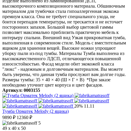
Изделие выполнено из ламинированной ДСП,
высокопрочного композиционного материала. Обшивочным
материалом для тумбочки стала гипоаллергенная экокожа
премиум класса. Она не требует специального ухода, не
боится перепадов температуры, не трескается и не источает
посторонних запахов. Большой выбор цветовой гаммы
позволяет максимально приблизить практичную мебель к
интерьеру спальни. Внешний вид Узкая прикроватная тумба,
выполненная в современном стиле. Модель с вместительным
ящиком для хранения вещей. Высокие ножки упрощают
уборку пыли из-под тумбы. Материалы Тумба выполнена из
высококачественного ЛДСП, отличающегося повышенной
износостойкостью. Фасад модели обит экокожей класса
"люкс" - надежным и долговечным материалом. Вы можете
быть уверены, что данная тумба прослужит вам долгие годы.
Размеры тумбы: 35 × 40 × 40 (Ш × Г × В) *При заказе
необходимо уточнит цвет корпуса и цвет фасадов.
Артикул: 0003155
20%
11.11
Тумба Орматек Melody (2 ящика)
9890
₽
12360
₽
5
49 x 40 x 50