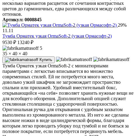
несколько вариантов расцветок от сочетания контрастных
цветов до гармоничных, едва различающихся между собой
оттенков.
Артикул: 0008845
29%
11.11
Тумба Орматек узкая OrmaSoft-2 (узкая Ормасофт-2)
9530
₽
13240
₽
5
35 × 40 × 40
Купить
Тумба Орматек узкая OrmaSoft-2 с миниатюрными
параметрами с легкостью вписывается во множество
современных стилей. Ей не потребуется много места,
довольно узкий шкафчик не загромождает пространство
спальни или прихожей. Удобный вместительный бокс,
открывающийся «на себя» позволяет хранить нужные вещи не
для всеобщего обозрения. Дополнительной опцией служит
стеклянная столешница с ударопрочной поверхностью.
Оригинальная ручка для открывания с удобным захватом
выполнена из хромированного металла. Из него же сделаны
высокие ножки в виде цилиндрической формы, благодаря
которым легко проводить уборку под тумбой и не бояться за
половое покрытие, если потребуется передвинуть мебель.