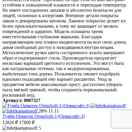
устойчив к повышенной влажности и перепадам температур.
Не имеет посторонних запахов и абсолютно безопасен для
людей, склонных к аллергиям. Внешние детали покрыты
лаком и декорированы шпоном. Лаковое покрытие делает их
более привлекательными, к тому же защищает от мелких
повреждений и царапин. Модель оснащена тремя
вместительными глубокими ящиками. Благодаря
направляющим они плавно выдвигаются на всю свою длину,
давая свободный доступ к находящимся внутри вещам.
Металлические ручки цвета состаренного золота завершают
образ и подчеркивают стиль. Производитель предлагает
несколько вариаций цветового исполнения. Это могут быть
как натуральные оттенки, так и модернизированные,
выбеленные тона дерева. Пользователь сможет подобрать
идеально подходящий ему вариант расцветки. Уход за
предметом мебели максимально прост: достаточно убирать
пыль мягкой тряпкой, чтобы сохранить первоначальный
роскошный вид.
Артикул: 0007327
28%
11.11
Тумба Орматек OrmaSoft-3 (Ормасофт-3)
12820
₽
17800
₽
5