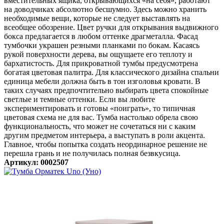
вместительных ящика, открывающихся «на себя», работают
на доводчиках абсолютно бесшумно. Здесь можно хранить
необходимые вещи, которые не следует выставлять на
всеобщее обозрение. Цвет ручки для открывания выдвижного
бокса предлагается в любом оттенке драгметалла. Фасад
тумбочки украшен резными планками по бокам. Касаясь
рукой поверхности дерева, вы ощущаете его теплоту и
бархатистость. Для прикроватной тумбы предусмотрена
богатая цветовая палитра. Для классического дизайна спальни
единица мебели должна быть в тон изголовья кровати. В
таких случаях предпочтительно выбирать цвета спокойные
светлые и темные оттенки. Если вы любите
экспериментировать и готовы «поиграть», то типичная
цветовая схема не для вас. Тумба настолько обрела свою
функциональность, что может не сочетаться ни с каким
другим предметом интерьера, а выступать в роли акцента.
Главное, чтобы попытка создать неординарное решение не
перешла грань и не получилась полная безвкусица.
Артикул: 0002507