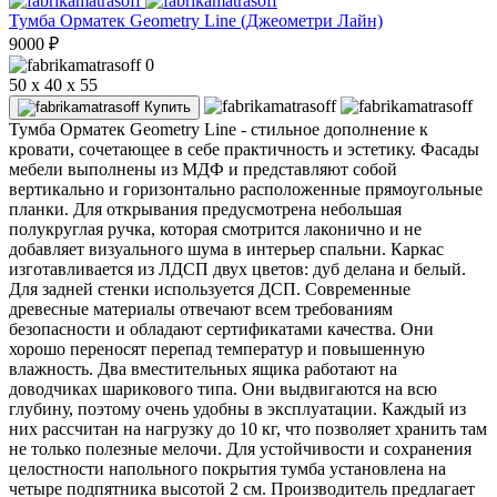
Тумба Орматек Geometry Line (Джеометри Лайн)
9000
₽
0
50 x 40 x 55
Купить
Тумба Орматек Geometry Line - стильное дополнение к
кровати, сочетающее в себе практичность и эстетику. Фасады
мебели выполнены из МДФ и представляют собой
вертикально и горизонтально расположенные прямоугольные
планки. Для открывания предусмотрена небольшая
полукруглая ручка, которая смотрится лаконично и не
добавляет визуального шума в интерьер спальни. Каркас
изготавливается из ЛДСП двух цветов: дуб делана и белый.
Для задней стенки используется ДСП. Современные
древесные материалы отвечают всем требованиям
безопасности и обладают сертификатами качества. Они
хорошо переносят перепад температур и повышенную
влажность. Два вместительных ящика работают на
доводчиках шарикового типа. Они выдвигаются на всю
глубину, поэтому очень удобны в эксплуатации. Каждый из
них рассчитан на нагрузку до 10 кг, что позволяет хранить там
не только полезные мелочи. Для устойчивости и сохранения
целостности напольного покрытия тумба установлена на
четыре подпятника высотой 2 см. Производитель предлагает