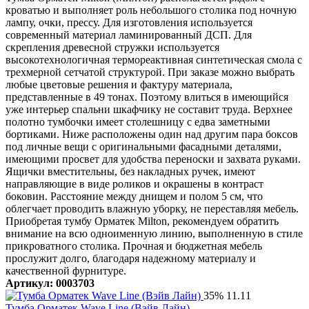
кроватью и выполняет роль небольшого столика под ночную
лампу, очки, прессу. Для изготовления используется
современный материал ламинированный ДСП. Для
скрепления древесной стружки используется
высокотехнологичная термореактивная синтетическая смола с
трехмерной сетчатой структурой. При заказе можно выбрать
любые цветовые решения и фактуру материала,
представленные в 49 тонах. Поэтому влиться в имеющийся
уже интерьер спальни шкафчику не составит труда. Верхнее
полотно тумбочки имеет столешницу с едва заметными
бортиками. Ниже расположены один над другим пара боксов
под личные вещи с оригинальными фасадными деталями,
имеющими просвет для удобства переноски и захвата руками.
Ящички вместительны, без накладных ручек, имеют
направляющие в виде роликов и окрашены в контраст
боковин. Расстояние между днищем и полом 5 см, что
облегчает проводить влажную уборку, не переставляя мебель.
Приобретая тумбу Орматек Milton, рекомендуем обратить
внимание на всю одноименную линию, выполненную в стиле
прикроватного столика. Прочная и бюджетная мебель
прослужит долго, благодаря надежному материалу и
качественной фурнитуре.
Артикул: 0003703
35%
11.11
Тумба Орматек Wave Line (Вэйв Лайн)