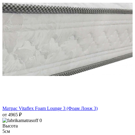
Матрас Vitaflex Foam Lounge 3 (Фоам Лонж 3)
от 4965
₽
0
Высота
5см