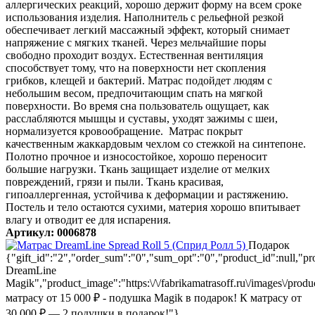
аллергических реакций, хорошо держит форму на всем сроке
использования изделия. Наполнитель с рельефной резкой
обеспечивает легкий массажный эффект, который снимает
напряжение с мягких тканей. Через мельчайшие поры
свободно проходит воздух. Естественная вентиляция
способствует тому, что на поверхности нет скопления
грибков, клещей и бактерий. Матрас подойдет людям с
небольшим весом, предпочитающим спать на мягкой
поверхности. Во время сна пользователь ощущает, как
расслабляются мышцы и суставы, уходят зажимы с шеи,
нормализуется кровообращение. Матрас покрыт
качественным жаккардовым чехлом со стежкой на синтепоне.
Полотно прочное и износостойкое, хорошо переносит
большие нагрузки. Ткань защищает изделие от мелких
повреждений, грязи и пыли. Ткань красивая,
гипоаллергенная, устойчива к деформации и растяжению.
Постель и тело остаются сухими, материя хорошо впитывает
влагу и отводит ее для испарения.
Артикул: 0006878
Подарок
{"gift_id":"2","order_sum":"0","sum_opt":"0","product_id":null,
DreamLine
Magik","product_image":"https:\/\/fabrikamatrasoff.ru\/images\/prod
матрасу от 15 000 ₽ - подушка Magik в подарок! К матрасу от
30 000 ₽ — 2 подушки в подарок!"}