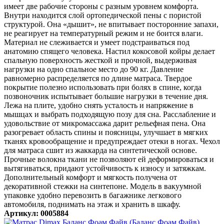
имеет две рабочие стороны с разным уровнем комфорта.
Внутри находится слой ортопедической пены с пористой
структурой. Она «дышит», не впитывает посторонние запахи,
не реагирует на температурный режим и не боится влаги.
Материал не слеживается и умеет подстраиваться под
анатомию спящего человека. Настил кокосовой койры делает
спальную поверхность жесткой и прочной, выдерживая
нагрузки на одно спальное место до 90 кг. Давление
равномерно распределяется по длине матраса. Твердое
покрытие полезно использовать при болях в спине, когда
позвоночник испытывает большие нагрузки в течение дня.
Лежа на плите, удобно снять усталость и напряжение в
мышцах и выбрать подходящую позу для сна. Расслабление и
удовольствие от микромассажа дарит рельефная пена. Она
разогревает область спины и поясницы, улучшает в мягких
тканях кровообращение и предупреждает отеки в ногах. Чехол
для матраса сшит из жаккарда на синтетической основе.
Прочные волокна ткани не позволяют ей деформироваться и
вытягиваться, придают устойчивость к износу и затяжкам.
Дополнительный комфорт и мягкость получена от
декоративной стежки на синтепоне. Модель в вакуумной
упаковке удобно перевозить в багажнике легкового
автомобиля, поднимать на этаж и хранить в шкафу.
Артикул: 0005884