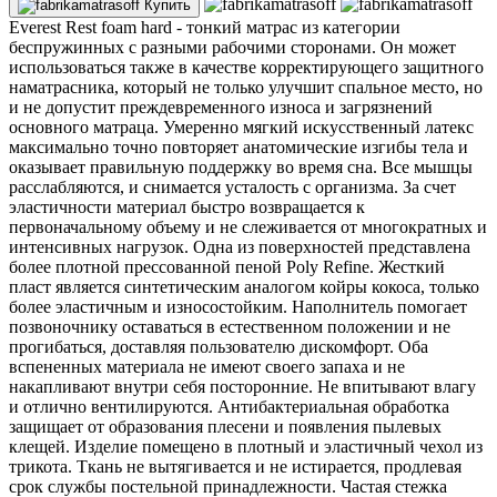
Купить
Everest Rest foam hard - тонкий матрас из категории
беспружинных с разными рабочими сторонами. Он может
использоваться также в качестве корректирующего защитного
наматрасника, который не только улучшит спальное место, но
и не допустит преждевременного износа и загрязнений
основного матраца. Умеренно мягкий искусственный латекс
максимально точно повторяет анатомические изгибы тела и
оказывает правильную поддержку во время сна. Все мышцы
расслабляются, и снимается усталость с организма. За счет
эластичности материал быстро возвращается к
первоначальному объему и не слеживается от многократных и
интенсивных нагрузок. Одна из поверхностей представлена
более плотной прессованной пеной Poly Refine. Жесткий
пласт является синтетическим аналогом койры кокоса, только
более эластичным и износостойким. Наполнитель помогает
позвоночнику оставаться в естественном положении и не
прогибаться, доставляя пользователю дискомфорт. Оба
вспененных материала не имеют своего запаха и не
накапливают внутри себя посторонние. Не впитывают влагу
и отлично вентилируются. Антибактериальная обработка
защищает от образования плесени и появления пылевых
клещей. Изделие помещено в плотный и эластичный чехол из
трикота. Ткань не вытягивается и не истирается, продлевая
срок службы постельной принадлежности. Частая стежка