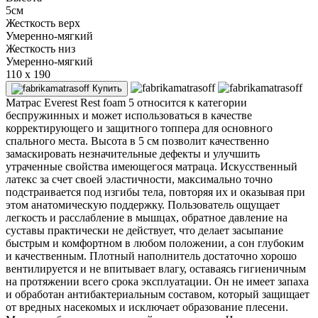
5см
Жесткость верх
Умеренно-мягкий
Жесткость низ
Умеренно-мягкий
110 x 190
Купить
Матрас Everest Rest foam 5 относится к категории
беспружинных и может использоваться в качестве
корректирующего и защитного топпера для основного
спального места. Высота в 5 см позволит качественно
замаскировать незначительные дефекты и улучшить
утраченные свойства имеющегося матраца. Искусственный
латекс за счет своей эластичности, максимально точно
подстраивается под изгибы тела, повторяя их и оказывая при
этом анатомическую поддержку. Пользователь ощущает
легкость и расслабление в мышцах, обратное давление на
суставы практически не действует, что делает засыпание
быстрым и комфортном в любом положении, а сон глубоким
и качественным. Плотный наполнитель достаточно хорошо
вентилируется и не впитывает влагу, оставаясь гигиеничным
на протяжении всего срока эксплуатации. Он не имеет запаха
и обработан антибактериальным составом, который защищает
от вредных насекомых и исключает образование плесени.