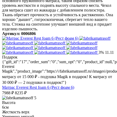
основного пружинного матраса, таким образом снизить
уровень жесткости и поднять высоту спального места. Чехол
для матраса сшит из жаккарда с добавлением полиэстера.
Ткань обретает прочность и устойчивость к растяжению. Она
хорошо "дышит", гигроскопичная, сберегает тепло вашего
тела. Стежка на синтепоне улучшает внешний вид и придает
изделию пышность.
Артикул: 0006806
3%
11.11
Подарок
{"gift_id":"17","order_sum":"0","sum_opt":"0","product_id":null
Everest
Magik","product_image":"https:\/\/fabrikamatrasoff.ru\/images\/prod
матрасу от 15 000 ₽ - подушка Magik в подарок! К матрасу от
30 000 ₽ — 2 подушки в подарок!"}
Матрас Everest Rest foam 6 (Рест фоам 6)
7988
₽
8235
₽
5
Высота
6см
Жесткость верх
Умеренно-мягкий