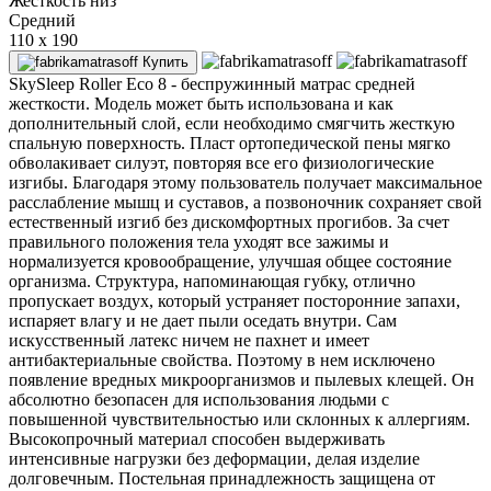
Жесткость низ
Средний
110 x 190
Купить
SkySleep Roller Eco 8 - беспружинный матрас средней
жесткости. Модель может быть использована и как
дополнительный слой, если необходимо смягчить жесткую
спальную поверхность. Пласт ортопедической пены мягко
обволакивает силуэт, повторяя все его физиологические
изгибы. Благодаря этому пользователь получает максимальное
расслабление мышц и суставов, а позвоночник сохраняет свой
естественный изгиб без дискомфортных прогибов. За счет
правильного положения тела уходят все зажимы и
нормализуется кровообращение, улучшая общее состояние
организма. Структура, напоминающая губку, отлично
пропускает воздух, который устраняет посторонние запахи,
испаряет влагу и не дает пыли оседать внутри. Сам
искусственный латекс ничем не пахнет и имеет
антибактериальные свойства. Поэтому в нем исключено
появление вредных микроорганизмов и пылевых клещей. Он
абсолютно безопасен для использования людьми с
повышенной чувствительностью или склонных к аллергиям.
Высокопрочный материал способен выдерживать
интенсивные нагрузки без деформации, делая изделие
долговечным. Постельная принадлежность защищена от