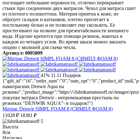
поглощает небольшие неровности, отлично перекрывает
стыки при соединении двух матрасов. Чехол для матраса сшит
из плотного поликоттона. Материя приятна к коже, не
образует складок и катышков, плотно прилегает к
постельному белью и не позволяет ему скользить. Ее
простегивают на холконе для презентабельности внешнего
вида. Изделие крепится при помощи резинок, вшитых в
каждом из четырех углов. Во время заказа можно заказать
опцию с молнией для съема чехла.
Артикул: 0005809
41%
11.11
Подарок
{"gift_id":"16","order_sum":"0","sum_opt":"0","product_id":nul
наматрасник Denwir Aqua на
резинке","product_image":"https:\/\/fabrikamatrasoff.ru\/images\/pr
покупке матраса Denwir - непромокаемая простынь на
резинках “DENWIR AQUA”- в подарок!"}
Матрас Denwir SIMPL FOAM 8 (СИМПЛ ФОАМ 8)
11028
₽
18381
₽
5
Высота
8см
Нагрузка