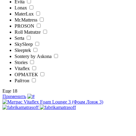
Evita
Lonax
MaterLux
Mr.Mattress
PROSON
Roll Matratze
Serta
SkySleep
Sleeptek
Sontery by Askona
Stories
Vitaflex
ОРМАТЕК
Райтон
Еще 18
Применить