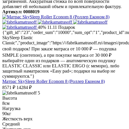
загрязнений. Аккуратная стежка по всей поверхности
добавляет ей небольшой объем и привлекательную фактуру.
Артикул: 0008019
40%
11.11
Подарок
{"gift_id":"23","order_sum":"10000","sum_opt":"1","product_id":
SkySleep Elastic
Classic","product_image":"https:\/\/fabrikamatrasoff.ru\/images\/pr
свой подарок! При заказе матраса от 10 000 ₽ — подушка
SIMPLE (синтепон), а при покупке матраса от 30 000 ₽
выбирайте один из подарков — анатомическую подушку
ELASTIC CLASSIC или ELASTIC ERGO (с мемори), либо
защитный наматрасник «Easy pad»; подарки на выбор не
суммируются."}
Матрас SkySleep Roller Econom 8 (Роллер Економ 8)
8571
₽
14284
₽
5
Высота
8см
Нагрузка
90кг
Жесткость верх
Средний