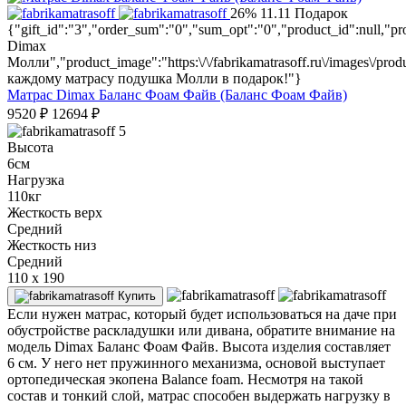
26%
11.11
Подарок
{"gift_id":"3","order_sum":"0","sum_opt":"0","product_id":null,
Dimax
Молли","product_image":"https:\/\/fabrikamatrasoff.ru\/images\/prod
каждому матрасу подушка Молли в подарок!"}
Матрас Dimax Баланс Фоам Файв (Баланс Фоам Файв)
9520
₽
12694
₽
5
Высота
6см
Нагрузка
110кг
Жесткость верх
Средний
Жесткость низ
Средний
110 x 190
Купить
Если нужен матрас, который будет использоваться на даче при
обустройстве раскладушки или дивана, обратите внимание на
модель Dimax Баланс Фоам Файв. Высота изделия составляет
6 см. У него нет пружинного механизма, основой выступает
ортопедическая экопена Balance foam. Несмотря на такой
состав и тонкий слой, матрас способен выдержать нагрузку в