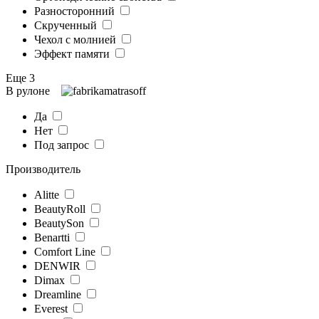
Разносторонний
Скрученный
Чехол с молнией
Эффект памяти
Еще 3
В рулоне
Да
Нет
Под запрос
Производитель
Alitte
BeautyRoll
BeautySon
Benartti
Comfort Line
DENWIR
Dimax
Dreamline
Everest