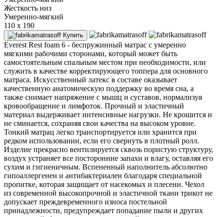
Жесткость низ
Умеренно-мягкий
110 x 190
Купить
Everest Rest foam 6 - беспружинный матрас с умеренно
мягкими рабочими сторонами, который может быть
самостоятельным спальным местом при необходимости, или
служить в качестве корректирующего топпера для основного
матраса. Искусственный латекс в составе оказывает
качественную анатомическую поддержку во время сна, а
также снимает напряжение с мышц и суставов, нормализуя
кровообращение и лимфоток. Прочный и эластичный
материал выдерживает интенсивные нагрузки. Не крошится и
не сминается, сохраняя свои качества на высоком уровне.
Тонкий матрац легко транспортируется или хранится при
редком использовании, если его свернуть в плотный ролл.
Изделие прекрасно вентилируется сквозь пористую структуру,
воздух устраняет все посторонние запахи и влагу, оставляя его
сухим и гигиеничным. Вспененный наполнитель абсолютно
гипоаллергенен и антибактериален благодаря специальной
пропитке, которая защищает от насекомых и плесени. Чехол
из современной высокопрочной и эластичной ткани трикот не
допускает преждевременного износа постельной
принадлежности, предупреждает попадание пыли и других