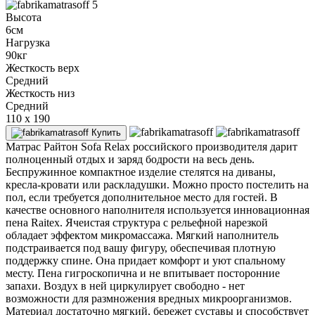
5
Высота
6см
Нагрузка
90кг
Жесткость верх
Средний
Жесткость низ
Средний
110 x 190
Купить
Матрас Райтон Sofa Relax российского производителя дарит
полноценный отдых и заряд бодрости на весь день.
Беспружинное компактное изделие стелятся на диваны,
кресла-кровати или раскладушки. Можно просто постелить на
пол, если требуется дополнительное место для гостей. В
качестве основного наполнителя используется инновационная
пена Raitex. Ячеистая структура с рельефной нарезкой
обладает эффектом микромассажа. Мягкий наполнитель
подстраивается под вашу фигуру, обеспечивая плотную
поддержку спине. Она придает комфорт и уют спальному
месту. Пена гигроскопична и не впитывает посторонние
запахи. Воздух в ней циркулирует свободно - нет
возможности для размножения вредных микроорганизмов.
Материал достаточно мягкий, бережет суставы и способствует