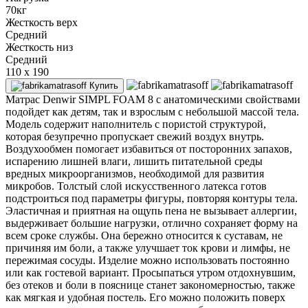
70кг
Жесткость верх
Средний
Жесткость низ
Средний
110 x 190
Купить
Матрас Denwir SIMPL FOAM 8 с анатомическими свойствами
подойдет как детям, так и взрослым с небольшой массой тела.
Модель содержит наполнитель с пористой структурой,
которая безупречно пропускает свежий воздух внутрь.
Воздухообмен помогает избавиться от посторонних запахов,
испарению лишней влаги, лишить питательной среды
вредных микроорганизмов, необходимой для развития
микробов. Толстый слой искусственного латекса готов
подстроиться под параметры фигуры, повторяя контуры тела.
Эластичная и приятная на ощупь пена не вызывает аллергии,
выдерживает большие нагрузки, отлично сохраняет форму на
всем сроке службы. Она бережно относится к суставам, не
причиняя им боли, а также улучшает ток крови и лимфы, не
пережимая сосуды. Изделие можно использовать постоянно
или как гостевой вариант. Просыпаться утром отдохнувшим,
без отеков и боли в пояснице станет закономерностью, также
как мягкая и удобная постель. Его можно положить поверх