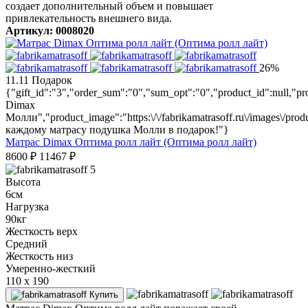
создает дополнительный объем и повышает
привлекательность внешнего вида.
Артикул: 0008020
26%
11.11
Подарок
{"gift_id":"3","order_sum":"0","sum_opt":"0","product_id":null,
Dimax
Молли","product_image":"https:\/\/fabrikamatrasoff.ru\/images\/prod
каждому матрасу подушка Молли в подарок!"}
Матрас Dimax Оптима ролл лайт (Оптима ролл лайт)
8600
₽
11467
₽
5
Высота
6см
Нагрузка
90кг
Жесткость верх
Средний
Жесткость низ
Умеренно-жесткий
110 x 190
Купить