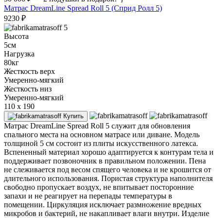
Матрас DreamLine Spread Roll 5 (Сприд Ролл 5)
9230
₽
5
Высота
5см
Нагрузка
80кг
Жесткость верх
Умеренно-мягкий
Жесткость низ
Умеренно-мягкий
110 x 190
Купить
Матрас DreamLine Spread Roll 5 служит для обновления
спального места на основном матрасе или диване. Модель
толщиной 5 см состоит из плиты искусственного латекса.
Вспененный материал хорошо адаптируется к контурам тела и
поддерживает позвоночник в правильном положении. Пена
не слеживается под весом спящего человека и не крошится от
длительного использования. Пористая структура наполнителя
свободно пропускает воздух, не впитывает посторонние
запахи и не реагирует на перепады температуры в
помещении. Циркуляция исключает размножение вредных
микробов и бактерий, не накапливает влаги внутри. Изделие