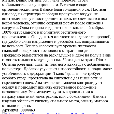
Матрас Dimax Оптима ролл лайт поражает своей
мобильностью и функционалом. В состав входит
ортопедическая пена Balance foam толщиной 5 см. Плотная
однородная структура свободно пропускает воздух, не
впитывает влагу и посторонние запахи, не слеживается под
весом человека, отлично сохраняя форму после снижения
нагрузки. Одна сторона содержит пласт кокосовой койры,
100% натурального наполнителя растительного
происхождения. Она делится жесткостью и делает ее прочной,
где удобно снять напряжение и расслабиться, выпрямившись
во весь рост. Топпер корректирует уровень жесткости
спальной поверхности основного матраса или дивана.
Прекрасно разместится на раскладушке и даже на полу в виде
самостоятельного модуля для сна. Чехол для матраса Dimax
Оптима ролл лайт сшит из плотного жаккарда с добавлением
полиэстера. Добавки улучшают износостойкость и поднимают
устойчивость к деформации. Ткань "дышит", не требует
особого ухода, простегана на синтепоне для пышности и
скрепления слоев. Анатомические модели контролируют
осанку и позволяют принять естественное положение
позвоночнику. Рекомендуем купить в дополнении к
матрасу защитный наматрасник или с боковинами. Данные
изделия обеспечат гигиену спального места, защиту матраса
от пыли и грязи.
Артикул: 0004463