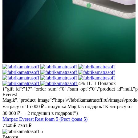
4%
11.11
Подарок
{"gift_id":"17","order_sum":"0","sum_opt":"0","product_id":null
Everest
Magik","product_image":"https:\/\/fabrikamatrasoff.ru\/images\/prod
матрасу от 15 000 ₽ - подушка Magik в подарок! К матрасу от
30 000 ₽ — 2 подушки в подарок!"}
Матрас Everest Rest foam 5 (Рест фоам 5)
7140
₽
7361
₽
5
Высота