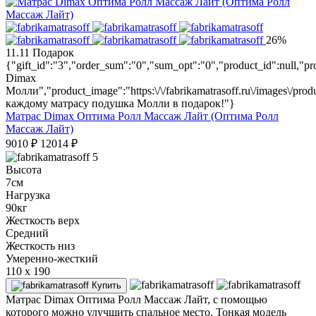
26%
11.11
Подарок
{"gift_id":"3","order_sum":"0","sum_opt":"0","product_id":null,
Dimax
Молли","product_image":"https:\/\/fabrikamatrasoff.ru\/images\/prod
каждому матрасу подушка Молли в подарок!"}
Матрас Dimax Оптима Ролл Массаж Лайт (Оптима Ролл
Массаж Лайт)
9010
₽
12014
₽
5
Высота
7см
Нагрузка
90кг
Жесткость верх
Средний
Жесткость низ
Умеренно-жесткий
110 x 190
Купить
Матрас Dimax Оптима Ролл Массаж Лайт, с помощью
которого можно улучшить спальное место. Тонкая модель