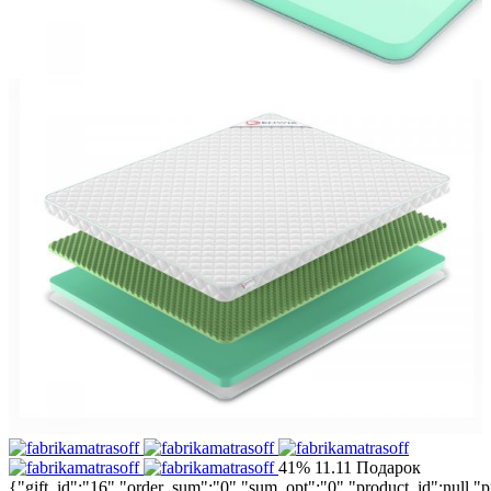
41%
11.11
Подарок
{"gift_id":"16","order_sum":"0","sum_opt":"0","product_id":nul