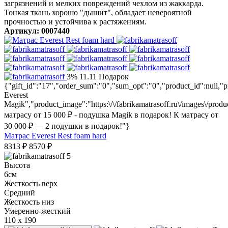
загрязнений и мелких повреждений чехлом из жаккарда.
Тонкая ткань хорошо "дышит", обладает невероятной
прочностью и устойчива к растяжениям.
Артикул: 0007440
3%
11.11
Подарок
{"gift_id":"17","order_sum":"0","sum_opt":"0","product_id":null
Everest
Magik","product_image":"https:\/\/fabrikamatrasoff.ru\/images\/prod
матрасу от 15 000 ₽ - подушка Magik в подарок! К матрасу от
30 000 ₽ — 2 подушки в подарок!"}
Матрас Everest Rest foam hard
8313
₽
8570
₽
5
Высота
6см
Жесткость верх
Средний
Жесткость низ
Умеренно-жесткий
110 x 190