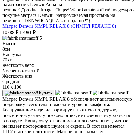
наматрасник Denwir Aqua на
резинке","product_image":"https:\/\/fabrikamatrasoff.ru\/images\/pr
покупке матраса Denwir - непромокаемая простынь на
резинках “DENWIR AQUA”- в подарок!"}
Матрас Denwir SIMPL RELAX 8 (СИМПЛ РЕЛАКС 8)
10788
₽
17981
₽
5
Высота
8см
Нагрузка
70кг
Жесткость верх
Умеренно-мягкий
Жесткость низ
Средний
110 x 190
Купить
Матрас Denwir SIMPL RELAX 8 обеспечивает анатомическую
поддержку всего тела и высокий уровень комфорта.
Беспружинное изделие формирует плотную поддержку
поясничному отделу позвоночника, не позволяя ему зависать
в воздухе. Ввиду отсутствия пружинного механизма, матрас
не издает посторонних шумов и скрипа. В составе имеется
ППУ высокой плотности. Материал не вызывает