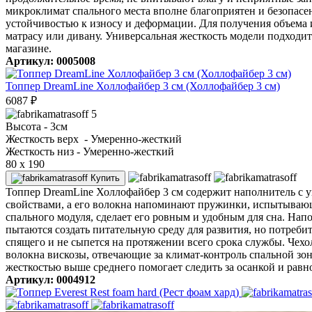
микроклимат спального места вполне благоприятен и безопасен
устойчивостью к износу и деформации. Для получения объема 
матрасу или дивану. Универсальная жесткость модели подходит 
магазине.
Артикул: 0005008
Топпер DreamLine Холлофайбер 3 см (Холлофайбер 3 см)
6087
₽
5
Высота
- 3см
Жесткость верх
- Умеренно-жесткий
Жесткость низ
- Умеренно-жесткий
80 x 190
Купить
Топпер DreamLine Холлофайбер 3 см содержит наполнитель с 
свойствами, а его волокна напоминают пружинки, испытывающ
спального модуля, сделает его ровным и удобным для сна. Нап
пытаются создать питательную среду для развития, но потреби
спящего и не сыпется на протяжении всего срока службы. Чех
волокна вискозы, отвечающие за климат-контроль спальной зо
жесткостью выше среднего помогает следить за осанкой и равн
Артикул: 0004912