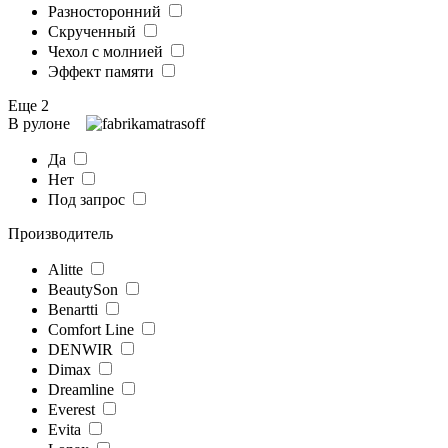
Разносторонний
Скрученный
Чехол с молнией
Эффект памяти
Еще 2
В рулоне
Да
Нет
Под запрос
Производитель
Alitte
BeautySon
Benartti
Comfort Line
DENWIR
Dimax
Dreamline
Everest
Evita