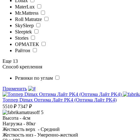
Lonax
MaterLux
Mr.Mattress
Roll Matratze
SkySleep
Sleeptek
Stories
ОРМАТЕК
Райтон
Еще 13
Способ крепления
Резинки по углам
Применить
Топпер Dimax Оптима Лайт PK4 (Оптима Лайт PK4)
5510
₽
7347
₽
5
Высота
- 4см
Нагрузка
- 80кг
Жесткость верх
- Средний
Жесткость низ
- Умеренно-жесткий