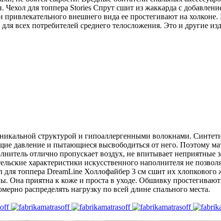
. Чехол для топпера Stories Спрут сшит из жаккарда с добавле
и привлекательного внешнего вида ее простегивают на холконе.
для всех потребителей среднего телосложения. Это и другие изд
уникальной структурой и гипоаллергенными волокнами. Синтет
ие давление и пытающиеся высвободиться от него. Поэтому мат
олнитель отлично пропускает воздух, не впитывает неприятные з
тельские характеристики искусственного наполнителя не позволя
ол для топпера DreamLine Холлофайбер 3 см сшит их хлопкового
ны. Она приятна к коже и проста в уходе. Обшивку простегиваю
омерно распределять нагрузку по всей длине спального места.