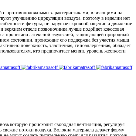
ей с противоположными характеристиками, влияющими на
ствуют улучшению циркуляции воздуха, поэтому в изделии нет
 особенности фигуры, не нарушает кровообращение и движение
 и верхнем отделе позвоночника лучше подойдет кокосовая
окоса пропитана латексной эмульсией, защищающей природный
енном состоянии, происходит его поддержка без участия мышц.
актильно поверхность, эластичная, гипоаллергенная, обладает
пользователям, кто предпочитает менять уровень жесткости
возь которую происходит свободная вентиляция, регулируя
ть свежие потоки воздуха. Волокна материала держат форму
 не могут создать питательную среду для развития, поэтому