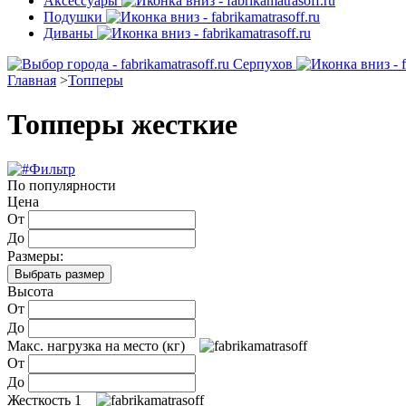
Аксессуары
Подушки
Диваны
Серпухов
Главная
>
Топперы
Топперы жесткие
Фильтр
По популярности
Цена
От
До
Размеры:
Выбрать размер
Высота
От
До
Макс. нагрузка на место (кг)
От
До
Жесткость 1