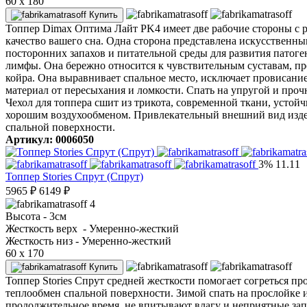
60 x 180
Купить
Топпер Dimax Оптима Лайт PK4 имеет две рабочие стороны с
качество вашего сна. Одна сторона представлена искусственн
посторонних запахов и питательной среды для развития патог
лимфы. Она бережно относится к чувствительным суставам, пре
койра. Она выравнивает спальное место, исключает провисани
материал от пересыхания и ломкости. Спать на упругой и проч
Чехол для топпера сшит из трикота, современной ткани, устой
хорошим воздухообменом. Привлекательный внешний вид издели
спальной поверхности.
Артикул: 0006050
3%
11.11
Топпер Stories Спрут (Спрут)
5965
₽
6149
₽
4
Высота
- 3см
Жесткость верх
- Умеренно-жесткий
Жесткость низ
- Умеренно-жесткий
60 x 170
Купить
Топпер Stories Спрут средней жесткости помогает согреться 
теплообмен спальной поверхности. Зимой спать на прослойке из
продолжительное время, не впитывают влагу и неприятные запа