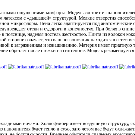
 разными ощущениями комфорта. Модель состоит из наполнител
ым латексом с «дышащей» структурой. Мелкие отверстия способ
енной микрофлоры. Пена легко адаптируется под анатомические
дупреждает отеки и судороги в конечностях. При болях в спине
е в пояснице, наделяя постель жесткостью. Плита из волокон к
ной стороне означает, что ваш позвоночник находится в естеств
чивой к загрязнениям и изнашиванию. Материя имеет приятную т
е обретает после стежки на синтепоне. Модель рекомендуется 
прохладными ночами. Холлофайбер имеет воздушную структуру, ск
 наполнителя будет тепло и сухо, зато летом вас будут охлажда
хи, не боятся сырости. Вредные обитатели спальных аксессуаров