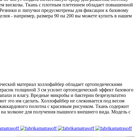
нием вискозы. Ткань с плотным плетением обладает повышенной
 Резинки и липучки предусмотрены для фиксации к базовому
елия - например, размера 90 на 200 вы можете купить в нашем
ический материал холлофайбер обладает ортопедическими
расик толщиной 3 см усилит ортопедический эффект базового
апахи и влагу. Вредные микробы и бактерии безрезультатно
ют это им сделать. Холлофайбер не слеживается под весом
 жаккардового полотна с красивым рисунком. Ткань содержит
т на холконе для получения пышного внешнего вида. Модель с